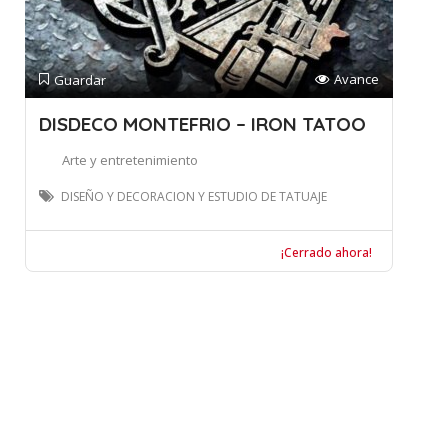
Avance
Guardar
DISDECO MONTEFRIO – IRON TATOO
Arte y entretenimiento
DISEÑO Y DECORACION Y ESTUDIO DE TATUAJE
¡Cerrado ahora!